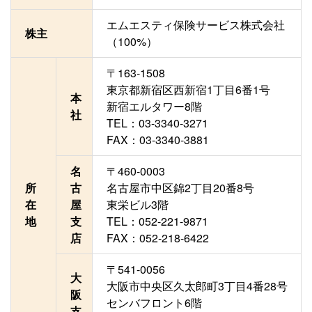
エムエスティ保険サービス株式会社
株主
（100%）
〒163-1508
東京都新宿区西新宿1丁目6番1号
本
新宿エルタワー8階
社
TEL：03-3340-3271
FAX：03-3340-3881
名
〒460-0003
所
古
名古屋市中区錦2丁目20番8号
在
屋
東栄ビル3階
地
支
TEL：052-221-9871
店
FAX：052-218-6422
〒541-0056
大
大阪市中央区久太郎町3丁目4番28号
阪
センバフロント6階
支