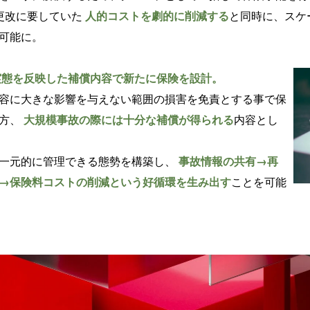
更改に要していた
人的コストを劇的に削減する
と同時に、スケ
可能に。
実態を反映した補償内容で新たに保険を設計。
容に大きな影響を与えない範囲の損害を免責とする事で保
一方、
大規模事故の際には十分な補償が得られる
内容とし
一元的に管理できる態勢を構築し、
事故情報の共有→再
→保険料コストの削減という好循環を生み出す
ことを可能