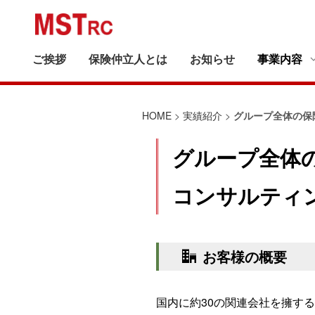
ご挨拶
保険仲立人とは
お知らせ
事業内容
事業内容
実績紹介
会社案内
HOME
>
実績紹介
>
グループ全体の保
グループ全体
コンサルティ
お客様の概要
国内に約30の関連会社を擁す