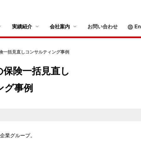
実績紹介
会社案内
お問い合わせ
En
保険契約の媒介
グループ全体の保険一括見直しコンサルティング
MSTリスクコンサルティ
険一括見直しコンサルティング事例
リスクコンサルティング
事例
会社概要
保険プログラムの最適化
海外保険手配（グローバルプログラム）事例
MSTグループがカバーす
の保険一括見直し
独立行政法人・公共法人における透明性の高い保
新設独立行政法人における保険手配事例
基本方針
ング事例
険手配
太陽光発電プロジェクトに関する保険コンサルテ
お客様本位の業務運
再生可能エネルギー関連プロジェクト
ィング事例
勧誘方針
海外建設プロジェクト総合コンサルティング
海外プロジェクトに関する保険コンサルティング
個人情報保護に関す
事例
反社会的勢力への対
利益相反管理方針
MSTグループカス
る企業グループ。