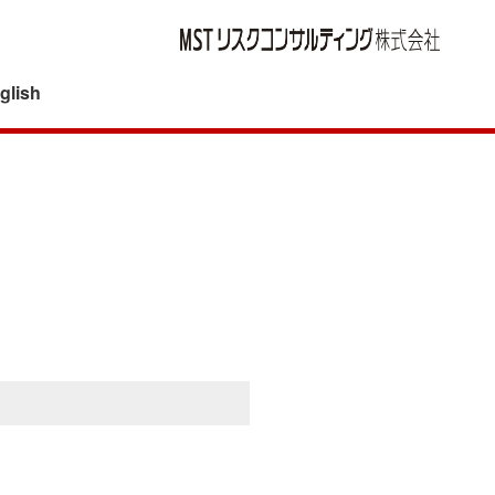
glish
ングが目指すもの
スタートアップ企業・フィンテック企業へのトー
再保険を活用した保険媒介事例
タルサポート
スタートアップ企業向け保険プログラム構築事例
る機能
グローバルプログラム導入支援～保険・リスクマ
風力発電プロジェクトに関する保険コンサルティ
ネジメントの強化
ング事例
営に関する方針
グローバルベースのサイバー保険手配
リスクアセスメントに基づく保険コンサルティン
M&Aにおける保険デューディリジェンスと表明
グ事例
る基本方針
保証保険
応に関する基本方針
再保険を活用した保険手配
キャプティブ
タマーハラスメント対応方針