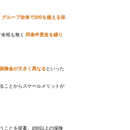
、
グループ全体で200を超える保
す余裕も無く
同条件更改を繰り
保険金が大きく異なる
といった
ることからスケールメリットが
ことを提案。200以上の保険