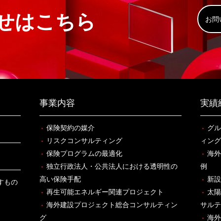
せはこちら
お問
事業内容
実績
保険契約の媒介
グル
リスクコンサルティング
ィング
保険プログラムの最適化
海外
独立行政法人・公共法人における透明性の
例
高い保険手配
新設
すもの
再生可能エネルギー関連プロジェクト
太陽
海外建設プロジェクト総合コンサルティン
サルテ
グ
海外